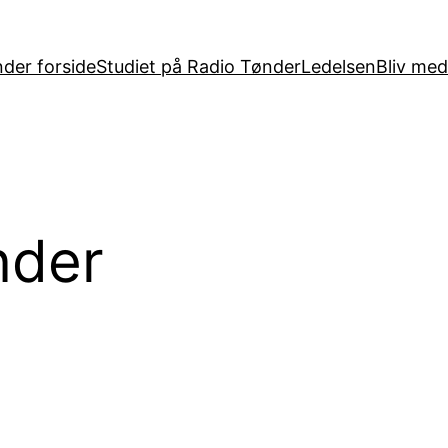
der forside
Studiet på Radio Tønder
Ledelsen
Bliv me
nder