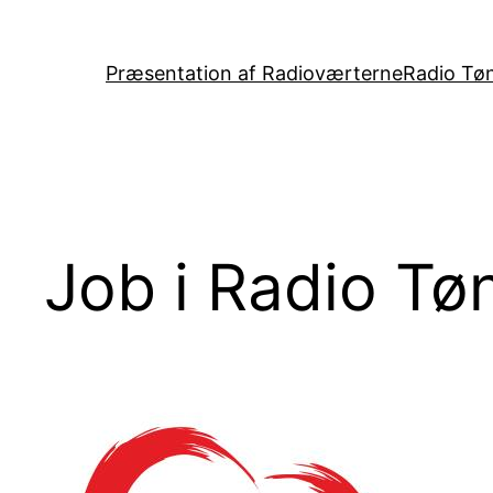
Spring
til
Præsentation af Radioværterne
Radio Tøn
indhold
Job i Radio Tø