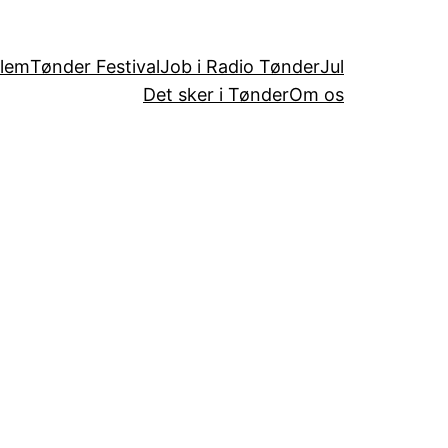
dlem
Tønder Festival
Job i Radio Tønder
Jul
Det sker i Tønder
Om os